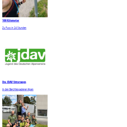
100 Kilometer
Zu Fuss in 24 Stunden
Die JDAV Unterwegs
In den Berchtesgadener Alpen