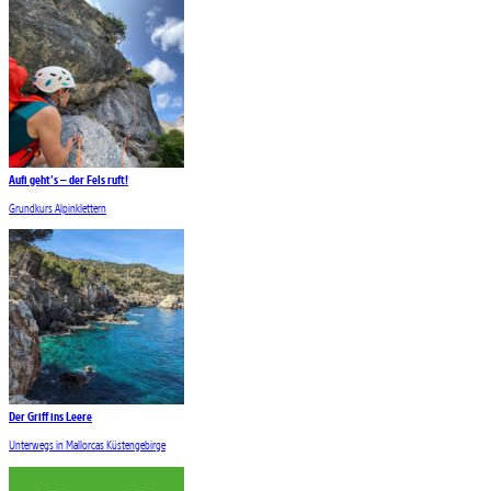
Aufi geht’s – der Fels ruft!
Grundkurs Alpinklettern
Der Griff ins Leere
Unterwegs in Mallorcas Küstengebirge