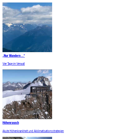
„Nur Wandern …“
Vier Tage im Verwall
Höhenrausch
Akute Höhenkrankheit und Akklimatisationsstrategien